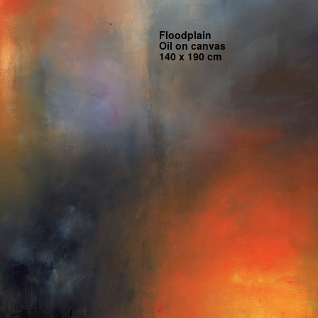
Floodplain
Oil on canvas
140 x 190 cm