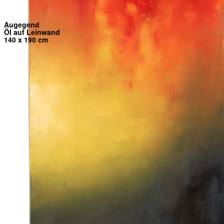
Augegend
Öl auf Leinwand
140 x 190 cm