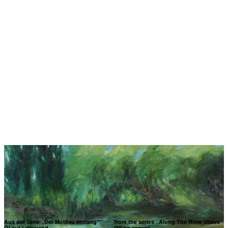
Aus der Serie „Der Moldau entlang“
from the series „Along The River Vltava“
Öl auf Leinwand
Oil on canvas