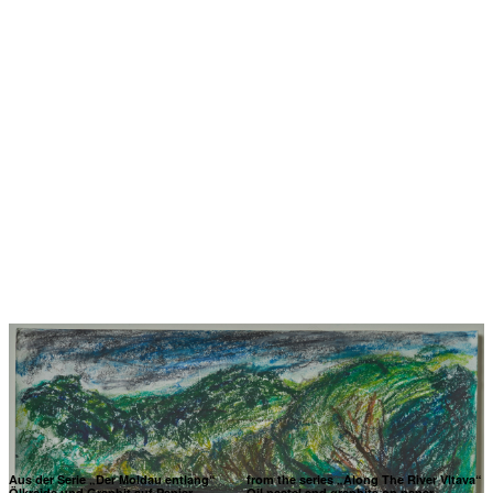
Aus der Serie „Der Moldau entlang“
from the series „Along The River Vltava“
Ölkreide und Graphit auf Papier
Oil pastel and graphite on paper