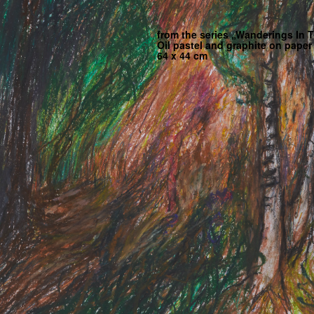
from the series „Wanderings In
Oil pastel and graphite on paper
64 x 44 cm