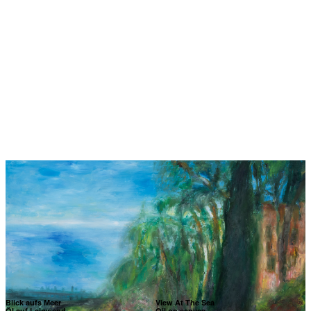
Blick aufs Meer
View At The Sea
Öl auf Leinwand
Oil on canvas