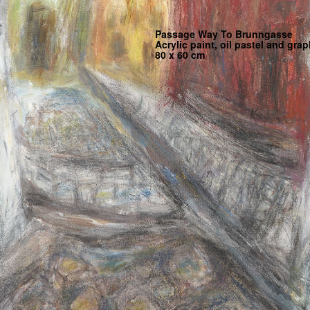
Passage Way To Brunngasse
Acrylic paint, oil pastel and gra
80 x 60 cm