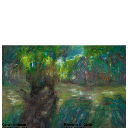
Gartenreichtum
Richness Of Garden
Öl auf Leinwand
oil on canvas