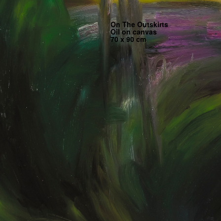
On The Outskirts
Oil on canvas
70 x 90 cm