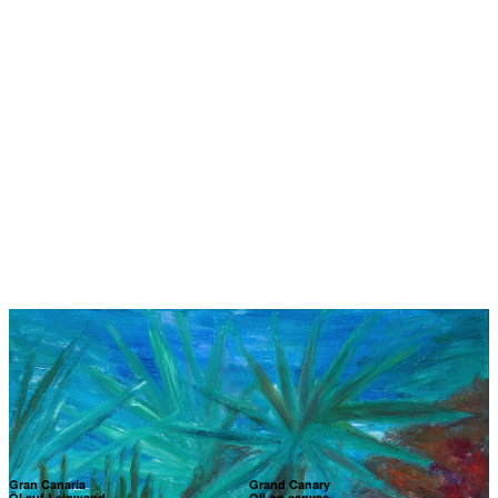
Gran Canaria
Grand Canary
Öl auf Leinwand
Oil on canvas