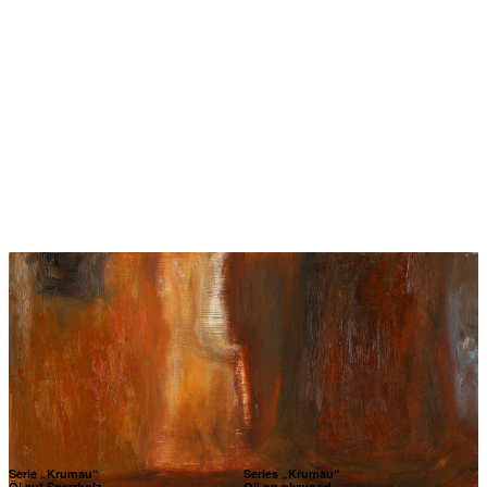
Serie „Krumau“
Series „Krumau“
Öl auf Sperrholz
Oil on plywood