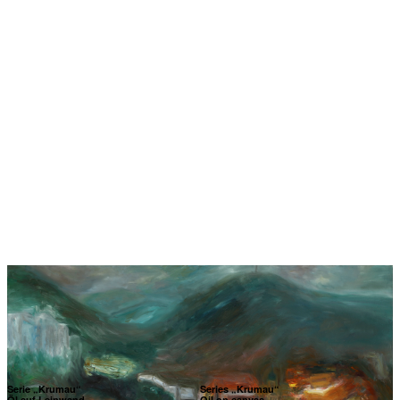
Serie „Krumau“
Series „Krumau“
Öl auf Leinwand
Oil on canvas