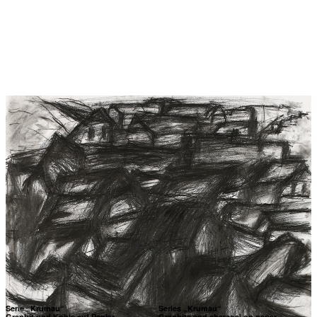
Serie „Krumau“
Series „Krumau“
Graphit und Kohle auf Papier
Graphite and charcoal on paper