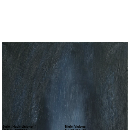
Serie „Nachtvisionen“
Night Visions
Öl auf Leinwand
Oil on canvas