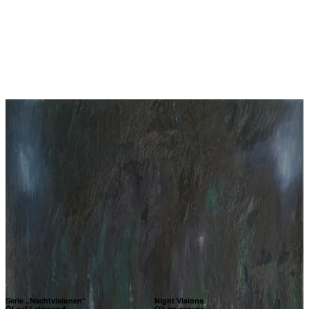
Serie „Nachtvisionen“
Night Visions
Öl auf Leinwand
Oil on canvas